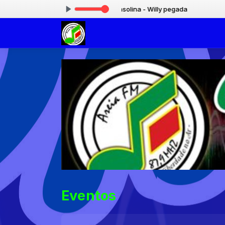
cando agora: elas gostam de gasolina - Willy pegada
Eventos