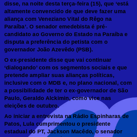
disse, na noite desta terça-feira (15), que ‘está
altamente convencido de que deve fazer uma
aliança com Veneziano Vital do Rêgo na
Paraíba’. O senador emedebista é pré-
candidato ao Governo do Estado na Paraíba e
disputa a preferência do petista com o
governador João Azevêdo (PSB).
O ex-presidente disse que vai continuar
‘dialogando’ com os segmentos sociais e que
pretende ampliar suas alianças políticas,
inclusive com o MDB e, no plano nacional, com
a possibilidade de ter o ex-governador de São
Paulo, Geraldo Alckimin, como vice nas
eleições de outubro.
Ao iniciar a entrevista na Rádio Espinharas de
Patos, Lula cumprimentou o presidente
estadual do PT, Jackson Macêdo, o senador