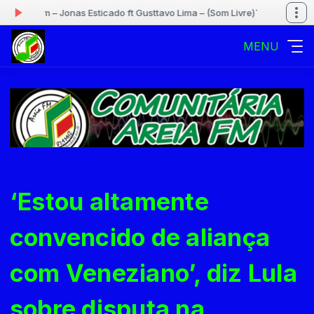
o tem – Jonas Esticado ft Gusttavo Lima – (Som Livre)
Tocando agora: Ele
MENU
‘Estou altamente
convencido de aliança
com Veneziano’, diz Lula
sobre disputa na