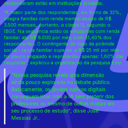
responderam estão em instituições privadas.
“A maior parte dos respondentes, em torno de 32%,
integra famílias com renda mensal abaixo de R$
3.500 mensais, portanto, a classe D, segundo o
IBGE. Na sequência estão os estudantes com renda
familiar até R$ 8.000 por mês, com 31,40% dos
respondentes. O contingente do topo da pirâmide
social - renda familiar superior a R$ 25 mil por mês -
foi pouco engajado e representou apenas: 1,60% das
respostas”, explicou a organização da pesquisa Emy
“Nossa pesquisa revela uma dimensão
ainda pouco explorada no debate público.
Basicamente, os jovens nativos digitais
conseguem lidar com a IA sem preterir dos
professores ou mesmo de outras mídias em
seu processo de estudo”, disse José
Messias Jr..