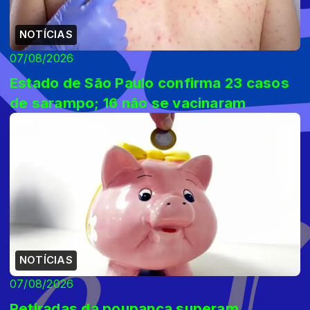
NOTÍCIAS
07/08/2026
Estado de São Paulo confirma 23 casos
de sarampo; 16 não se vacinaram
NOTÍCIAS
07/08/2026
Retiradas da poupança superam