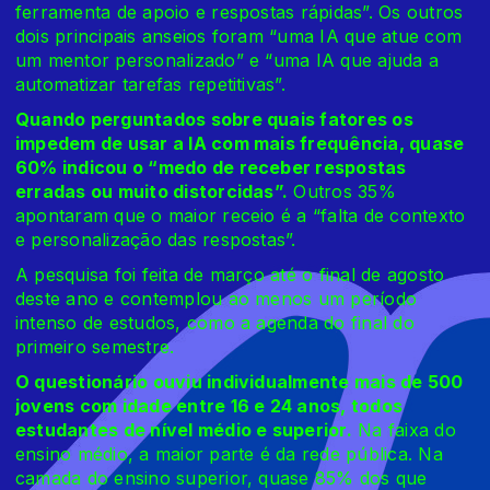
ferramenta de apoio e respostas rápidas”. Os outros
dois principais anseios foram “uma IA que atue com
um mentor personalizado” e “uma IA que ajuda a
automatizar tarefas repetitivas”.
Quando perguntados sobre quais fatores os
impedem de usar a IA com mais frequência, quase
60% indicou o “medo de receber respostas
erradas ou muito distorcidas”.
Outros 35%
apontaram que o maior receio é a “falta de contexto
e personalização das respostas”.
A pesquisa foi feita de março até o final de agosto
deste ano e contemplou ao menos um período
intenso de estudos, como a agenda do final do
primeiro semestre.
O questionário ouviu individualmente mais de 500
jovens com idade entre 16 e 24 anos, todos
estudantes de nível médio e superior.
Na faixa do
ensino médio, a maior parte é da rede pública. Na
camada do ensino superior, quase 85% dos que