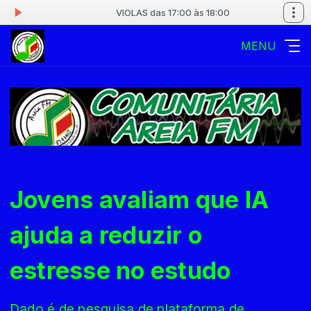
0
VIOLAS das 17:00 às 18:00
MENU
Jovens avaliam que IA
ajuda a reduzir o
estresse no estudo
Dado é de pesquisa de plataforma de