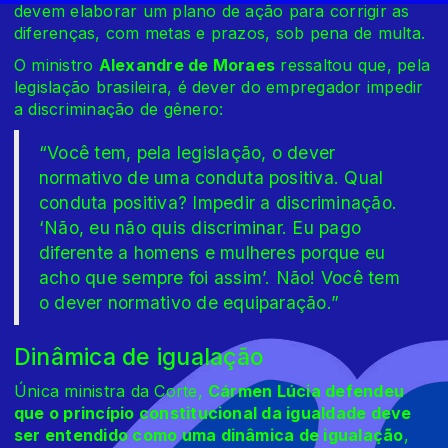
devem elaborar um plano de ação para corrigir as
diferenças, com metas e prazos, sob pena de multa.
O ministro
Alexandre de Moraes
ressaltou que, pela
legislação brasileira, é dever do empregador impedir
a discriminação de gênero:
“Você tem, pela legislação, o dever
normativo de uma conduta positiva. Qual
conduta positiva? Impedir a discriminação.
‘Não, eu não quis discriminar. Eu pago
diferente a homens e mulheres porque eu
acho que sempre foi assim’. Não! Você tem
o dever normativo de equiparação.”
Dinâmica de igualação
Única ministra da Corte,
Cármen Lúcia defendeu
que o princípio constitucional da igualdade deve
ser entendido como uma dinâmica de igualação
,