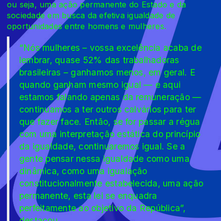
ou seja, uma ação permanente do Estado e da
sociedade em busca da efetiva igualdade de
oportunidades entre homens e mulheres.
“Nós mulheres – vossa excelência acaba de
lembrar, quase 52% das trabalhadoras
brasileiras – ganhamos menos, em geral. E
quando ganham mesmo igual — e aqui
estamos falando apenas da remuneração —
continuamos a ter outros calvários para ter
que fazer face. Então, se for passar a régua
com uma interpretação estática do princípio
da igualdade, continuaremos igual. Se a
gente pensar nessa igualdade como uma
dinâmica, como uma igualação
constitucionalmente estabelecida, uma ação
permanente, esta lei se enquadra
perfeitamente ao objetivo da República”,
destacou.