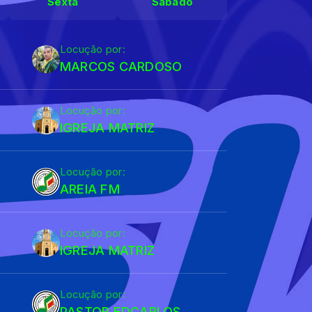
Sexta
Sábado
Locução por:
MARCOS CARDOSO
Locução por:
IGREJA MATRIZ
Locução por:
AREIA FM
Locução por:
IGREJA MATRIZ
Locução por:
PASTOR EDCARLOS