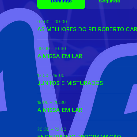
Domingo
Segunda
07:00 - 09:00
AS MELHORES DO REI ROBERTO CA
09:00 - 10:30
A MISSA EM LAR
17:00 - 19:00
JUNTOS E MISTURADOS
19:00 - 20:30
A MISSA EM LAR
20:30 - 22:00
ENCERRANDO PROGRAMAÇÃO