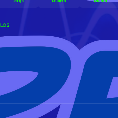
Terça
Quarta
Quinta
RLOS