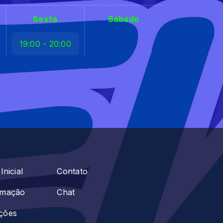
Sexta
Sábado
19:00 - 20:00
Inicial
Contato
amação
Chat
ções